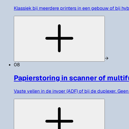
Klassiek bij meerdere printers in een gebouw of bij hy
→
08
Papierstoring in scanner of multi
Vaste vellen in de invoer (ADF) of bij de duplexer. Gee