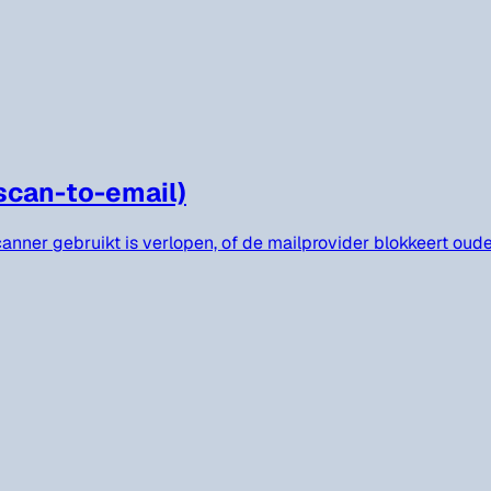
scan-to-email)
anner gebruikt is verlopen, of de mailprovider blokkeert oude