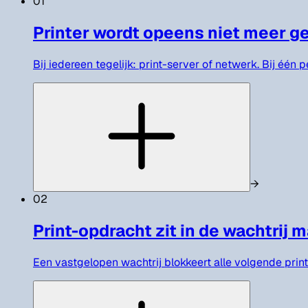
01
Printer wordt opeens niet meer 
Bij iedereen tegelijk: print-server of netwerk. Bij één
→
02
Print-opdracht zit in de wachtrij 
Een vastgelopen wachtrij blokkeert alle volgende pri