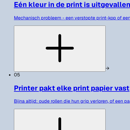
Eén kleur in de print is uitgevalle
Mechanisch probleem - een verstopte print-kop of een l
→
05
Printer pakt elke print papier vast
Bijna altijd: oude rollen die hun grip verloren, of een