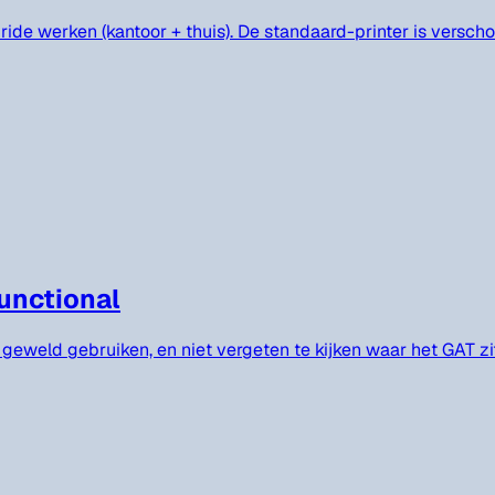
bride werken (kantoor + thuis). De standaard-printer is versch
functional
n geweld gebruiken, en niet vergeten te kijken waar het GAT zi