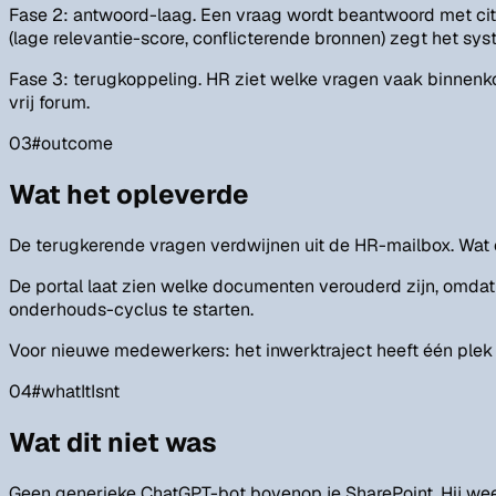
Fase 2: antwoord-laag. Een vraag wordt beantwoord met cita
(lage relevantie-score, conflicterende bronnen) zegt het sys
Fase 3: terugkoppeling. HR ziet welke vragen vaak binnen
vrij forum.
03
#
outcome
Wat het opleverde
De terugkerende vragen verdwijnen uit de HR-mailbox. Wat ov
De portal laat zien welke documenten verouderd zijn, omda
onderhouds-cyclus te starten.
Voor nieuwe medewerkers: het inwerktraject heeft één plek o
04
#
whatItIsnt
Wat dit niet was
Geen generieke ChatGPT-bot bovenop je SharePoint. Hij weet 