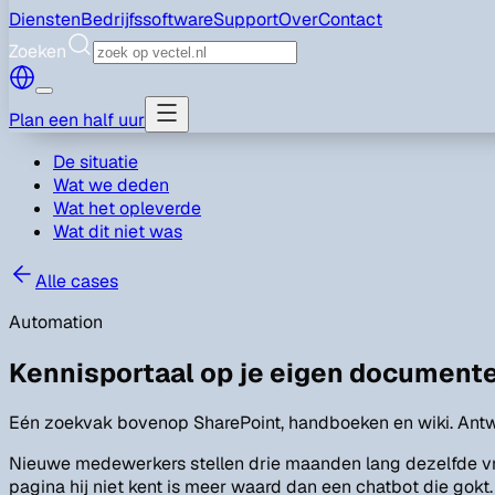
Diensten
Bedrijfssoftware
Support
Over
Contact
Zoeken
Plan een half uur
De situatie
Wat we deden
Wat het opleverde
Wat dit niet was
Alle cases
Automation
Kennisportaal op je eigen document
Eén zoekvak bovenop SharePoint, handboeken en wiki. Antwo
Nieuwe medewerkers stellen drie maanden lang dezelfde vra
pagina hij niet kent is meer waard dan een chatbot die gokt.