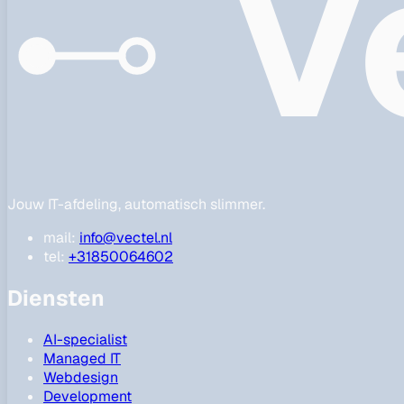
V
Jouw IT-afdeling, automatisch slimmer.
mail:
info@vectel.nl
tel:
+31850064602
Diensten
AI-specialist
Managed IT
Webdesign
Development