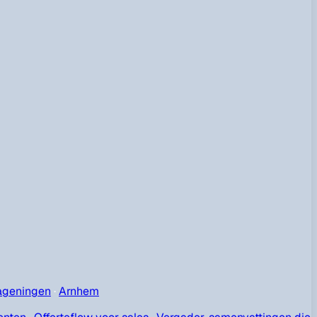
geningen
·
Arnhem