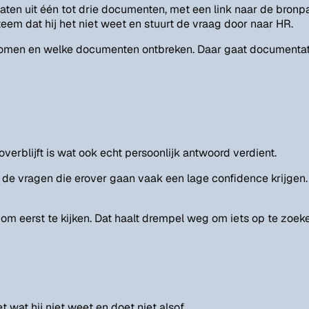
ten uit één tot drie documenten, met een link naar de bronpa
teem dat hij het niet weet en stuurt de vraag door naar HR.
komen en welke documenten ontbreken. Daar gaat documentati
erblijft is wat ook echt persoonlijk antwoord verdient.
t de vragen die erover gaan vaak een lage confidence krijge
m eerst te kijken. Dat haalt drempel weg om iets op te zoeke
wat hij niet weet en doet niet alsof.