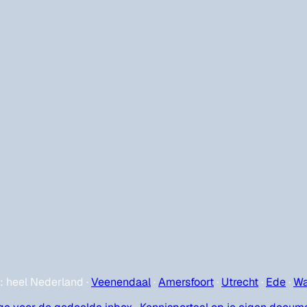
e: heel Nederland
·
Veenendaal
·
Amersfoort
·
Utrecht
·
Ede
·
Wa