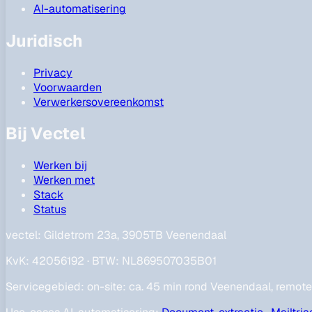
AI-automatisering
Juridisch
Privacy
Voorwaarden
Verwerkersovereenkomst
Bij Vectel
Werken bij
Werken met
Stack
Status
vectel:
Gildetrom 23a, 3905TB Veenendaal
KvK
:
42056192
·
BTW
:
NL869507035B01
Servicegebied
:
on-site: ca. 45 min rond Veenendaal, remot