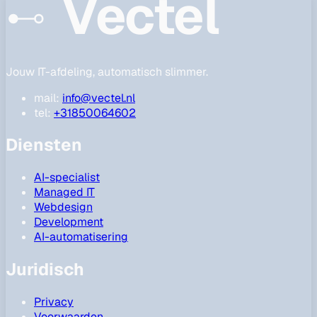
Vectel
Jouw IT-afdeling, automatisch slimmer.
mail:
info@vectel.nl
tel:
+31850064602
Diensten
AI-specialist
Managed IT
Webdesign
Development
AI-automatisering
Juridisch
Privacy
Voorwaarden