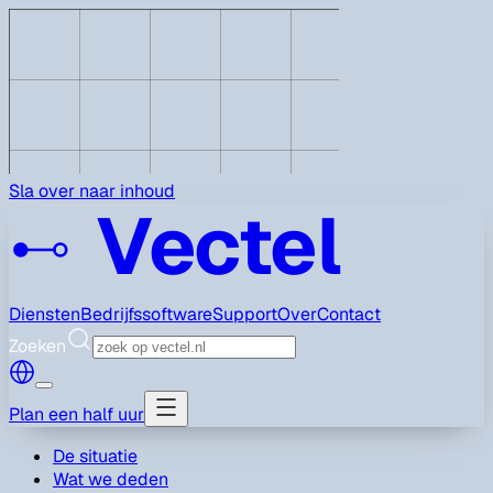
Sla over naar inhoud
Vectel
Diensten
Bedrijfssoftware
Support
Over
Contact
Zoeken
Plan een half uur
De situatie
Wat we deden