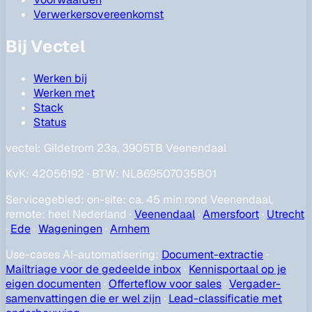
Verwerkersovereenkomst
Bij Vectel
Werken bij
Werken met
Stack
Status
vectel:
Gildetrom 23a, 3905TB Veenendaal
KvK
:
42056192
·
BTW
:
NL869507035B01
Servicegebied
:
on-site: ca. 45 min rond Veenendaal,
remote: heel Nederland
·
Veenendaal
·
Amersfoort
·
Utrecht
·
Ede
·
Wageningen
·
Arnhem
Use-cases AI-automatisering
:
Document-extractie
·
Mailtriage voor de gedeelde inbox
·
Kennisportaal op je
eigen documenten
·
Offerteflow voor sales
·
Vergader-
samenvattingen die er wel zijn
·
Lead-classificatie met