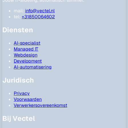
Jouw IT-afdeling, automatisch slimmer.
mail:
info@vectel.nl
tel:
+31850064602
Diensten
AI-specialist
Managed IT
Webdesign
Development
AI-automatisering
Juridisch
Privacy
Voorwaarden
Verwerkersovereenkomst
Bij Vectel