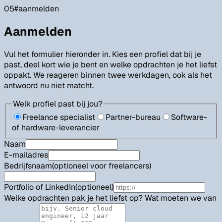
05
#
aanmelden
Aanmelden
Vul het formulier hieronder in. Kies een profiel dat bij je
past, deel kort wie je bent en welke opdrachten je het liefst
oppakt. We reageren binnen twee werkdagen, ook als het
antwoord nu niet matcht.
Vul
Welk profiel past bij jou?
dit
Freelance specialist
Partner-bureau
Software-
veld
of hardware-leverancier
niet
Naam
in
E-mailadres
Bedrijfsnaam
(optioneel voor freelancers)
Portfolio of LinkedIn
(optioneel)
Welke opdrachten pak je het liefst op? Wat moeten we van