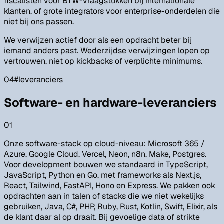
fiscalisten voor BTW-vraagstukken bij internationale
klanten, of grote integrators voor enterprise-onderdelen die
niet bij ons passen.
We verwijzen actief door als een opdracht beter bij
iemand anders past. Wederzijdse verwijzingen lopen op
vertrouwen, niet op kickbacks of verplichte minimums.
04
#
leveranciers
Software- en hardware-leveranciers
01
Onze software-stack op cloud-niveau: Microsoft 365 /
Azure, Google Cloud, Vercel, Neon, n8n, Make, Postgres.
Voor development bouwen we standaard in TypeScript,
JavaScript, Python en Go, met frameworks als Next.js,
React, Tailwind, FastAPI, Hono en Express. We pakken ook
opdrachten aan in talen of stacks die we niet wekelijks
gebruiken, Java, C#, PHP, Ruby, Rust, Kotlin, Swift, Elixir, als
de klant daar al op draait. Bij gevoelige data of strikte