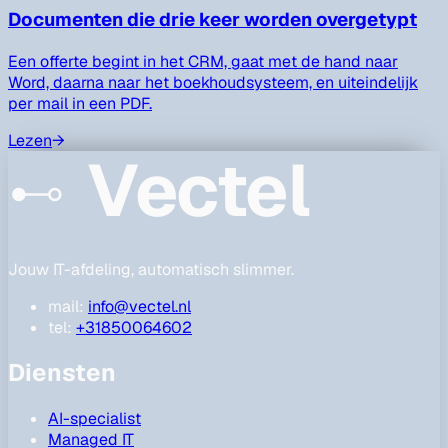
Documenten die drie keer worden overgetypt
Een offerte begint in het CRM, gaat met de hand naar
Word, daarna naar het boekhoudsysteem, en uiteindelijk
per mail in een PDF.
Lezen
→
Vectel
Jouw IT-afdeling, automatisch slimmer.
mail:
info@vectel.nl
tel:
+31850064602
Diensten
AI-specialist
Managed IT