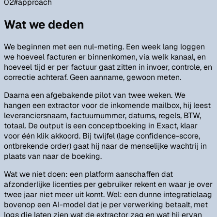
02
#
approach
Wat we deden
We beginnen met een nul-meting. Een week lang loggen
we hoeveel facturen er binnenkomen, via welk kanaal, en
hoeveel tijd er per factuur gaat zitten in invoer, controle, en
correctie achteraf. Geen aanname, gewoon meten.
Daarna een afgebakende pilot van twee weken. We
hangen een extractor voor de inkomende mailbox, hij leest
leveranciersnaam, factuurnummer, datums, regels, BTW,
totaal. De output is een conceptboeking in Exact, klaar
voor één klik akkoord. Bij twijfel (lage confidence-score,
ontbrekende order) gaat hij naar de menselijke wachtrij in
plaats van naar de boeking.
Wat we niet doen: een platform aanschaffen dat
afzonderlijke licenties per gebruiker rekent en waar je over
twee jaar niet meer uit komt. Wel: een dunne integratielaag
bovenop een AI-model dat je per verwerking betaalt, met
logs die laten zien wat de extractor zag en wat hij ervan