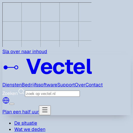
Sla over naar inhoud
Vectel
Diensten
Bedrijfssoftware
Support
Over
Contact
Zoeken
Plan een half uur
De situatie
Wat we deden