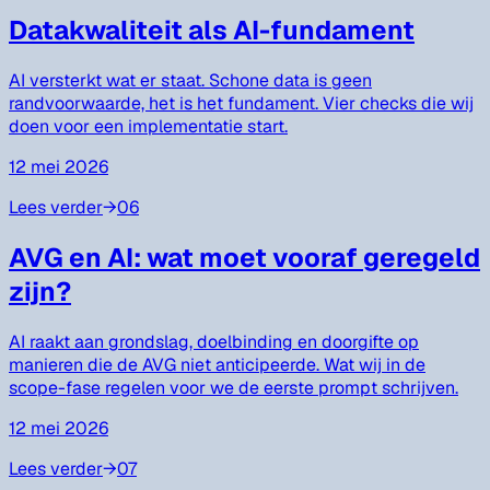
Datakwaliteit als AI-fundament
AI versterkt wat er staat. Schone data is geen
randvoorwaarde, het is het fundament. Vier checks die wij
doen voor een implementatie start.
12 mei 2026
Lees verder
→
06
AVG en AI: wat moet vooraf geregeld
zijn?
AI raakt aan grondslag, doelbinding en doorgifte op
manieren die de AVG niet anticipeerde. Wat wij in de
scope-fase regelen voor we de eerste prompt schrijven.
12 mei 2026
Lees verder
→
07