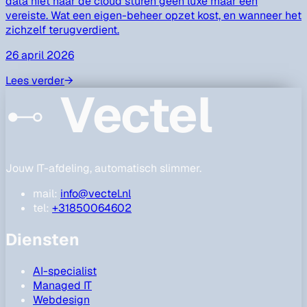
data niet naar de cloud sturen geen luxe maar een
vereiste. Wat een eigen-beheer opzet kost, en wanneer het
zichzelf terugverdient.
26 april 2026
Lees verder
→
Vectel
Jouw IT-afdeling, automatisch slimmer.
mail:
info@vectel.nl
tel:
+31850064602
Diensten
AI-specialist
Managed IT
Webdesign