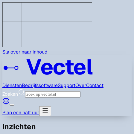
Sla over naar inhoud
Vectel
Diensten
Bedrijfssoftware
Support
Over
Contact
Zoeken
Plan een half uur
Inzichten