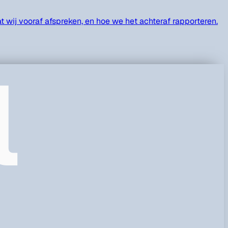
 wij vooraf afspreken, en hoe we het achteraf rapporteren.
l