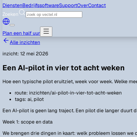
Diensten
Bedrijfssoftware
Support
Over
Contact
Zoeken
Plan een half uur
Alle inzichten
inzicht
:
12 mei 2026
Een AI-pilot in vier tot acht weken
Hoe een typische pilot eruitziet, week voor week. Welke meet
route
:
inzichten/ai-pilot-in-vier-tot-acht-weken
tags
:
ai, pilot
Een AI-pilot is geen lang traject. Een pilot die langer duur
Week 1: scope en data
We brengen drie dingen in kaart: welk probleem lossen we 