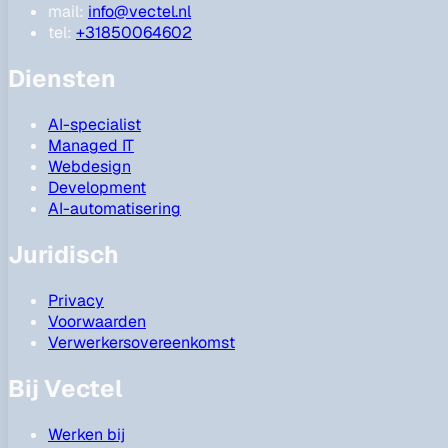
mail:
info@vectel.nl
tel:
+31850064602
Diensten
AI-specialist
Managed IT
Webdesign
Development
AI-automatisering
Juridisch
Privacy
Voorwaarden
Verwerkersovereenkomst
Bij Vectel
Werken bij