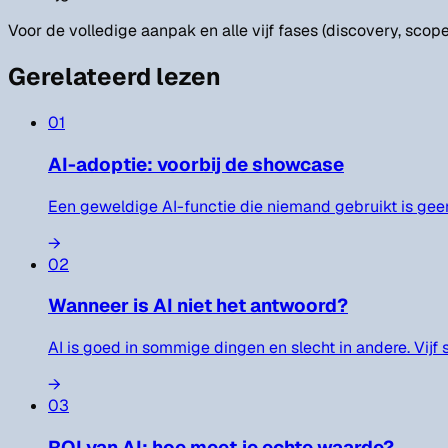
Voor de volledige aanpak en alle vijf fases (discovery, scope,
Gerelateerd lezen
01
AI-adoptie: voorbij de showcase
Een geweldige AI-functie die niemand gebruikt is gee
→
02
Wanneer is AI niet het antwoord?
AI is goed in sommige dingen en slecht in andere. Vijf 
→
03
ROI van AI: hoe meet je echte waarde?