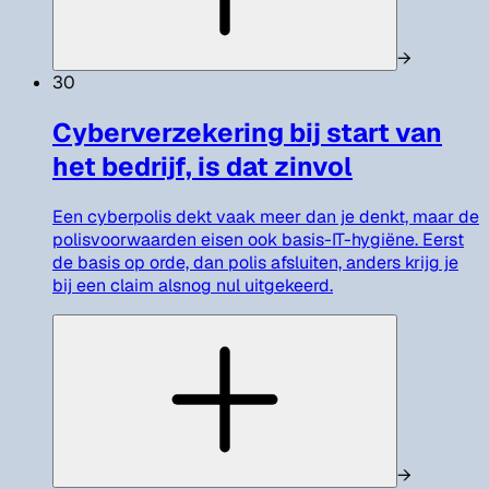
→
30
Cyberverzekering bij start van
het bedrijf, is dat zinvol
Een cyberpolis dekt vaak meer dan je denkt, maar de
polisvoorwaarden eisen ook basis-IT-hygiëne. Eerst
de basis op orde, dan polis afsluiten, anders krijg je
bij een claim alsnog nul uitgekeerd.
→