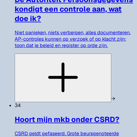
kondigt een controle aan, wat
doe ik?
Niet panieken, niets verbergen, alles documenteren.
AP-controles kunnen op verzoek of op klacht zijn;
toon dat je beleid en register op orde zijn.
→
34
Hoort mijn mkb onder CSRD?
CSRD geldt gefaseerd. Grote beursgenoteerde