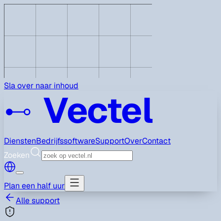
Sla over naar inhoud
Vectel
Diensten
Bedrijfssoftware
Support
Over
Contact
Zoeken
Plan een half uur
Alle support