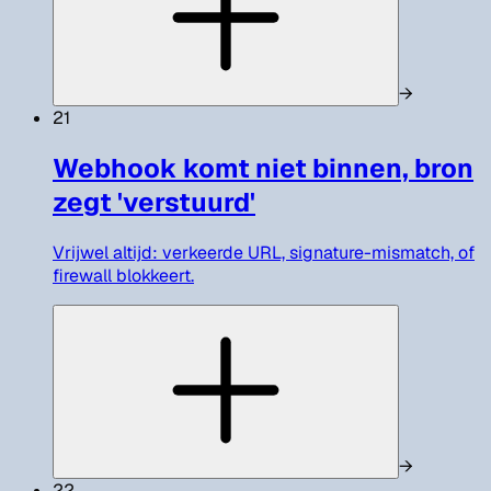
→
21
Webhook komt niet binnen, bron
zegt 'verstuurd'
Vrijwel altijd: verkeerde URL, signature-mismatch, of
firewall blokkeert.
→
22