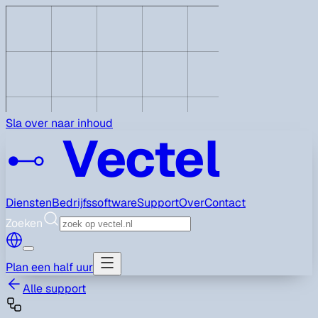
Sla over naar inhoud
Vectel
Diensten
Bedrijfssoftware
Support
Over
Contact
Zoeken
Plan een half uur
Alle support