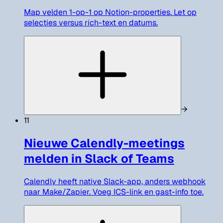
Map velden 1-op-1 op Notion-properties. Let op
selecties versus rich-text en datums.
→
11
Nieuwe Calendly-meetings
melden in Slack of Teams
Calendly heeft native Slack-app, anders webhook
naar Make/Zapier. Voeg ICS-link en gast-info toe.