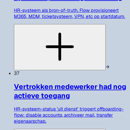
HR-systeem als bron-of-truth. Flow provisioneert
M365, MDM, ticketsysteem, VPN, etc op startdatum.
→
37
Vertrokken medewerker had nog
actieve toegang
HR-systeem-status 'uit dienst' triggert offboarding-
flow: disable accounts, archiveer mail, transfer
eigenaarschap.