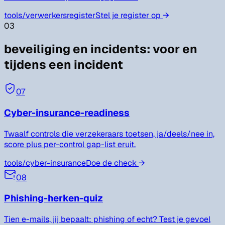
tools/
verwerkersregister
Stel je register op
→
03
beveiliging en incidents
:
voor en
tijdens een incident
07
Cyber-insurance-readiness
Twaalf controls die verzekeraars toetsen, ja/deels/nee in,
score plus per-control gap-list eruit.
tools/
cyber-insurance
Doe de check
→
08
Phishing-herken-quiz
Tien e-mails, jij bepaalt: phishing of echt? Test je gevoel