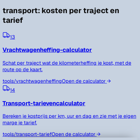
transport
:
kosten per traject en
tarief
13
Vrachtwagenheffing-calculator
Schat per traject wat de kilometerheffing je kost, met de
route op de kaart.
tools/
vrachtwagenheffing
Open de calculator
→
14
Transport-tarievencalculator
Bereken je kostprijs per km, uur en dag en zie met je eigen
marge je tarief.
tools/
transport-tarief
Open de calculator
→