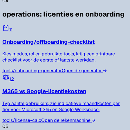
04
operations
:
licenties en onboarding
11
Onboarding/offboarding-checklist
Kies modus, rol en gebruikte tools, krijg een printbare
checklist voor de eerste of laatste werkdag.
tools/
onboarding-generator
Open de generator
→
12
M365 vs Google-licentiekosten
Typ aantal gebruikers, zie indicatieve maandkosten per
tier voor Microsoft 365 en Google Workspace.
tools/
license-calc
Open de rekenmachine
→
05