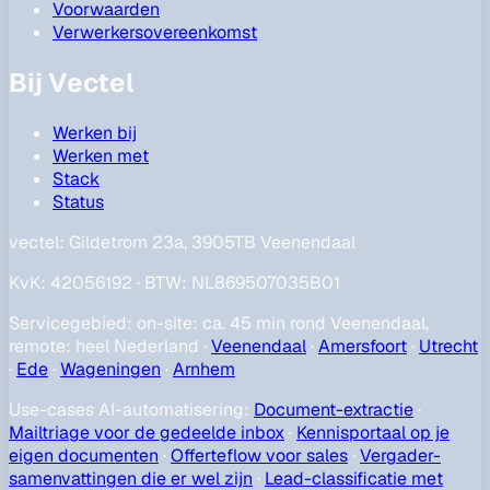
Voorwaarden
Verwerkersovereenkomst
Bij Vectel
Werken bij
Werken met
Stack
Status
vectel:
Gildetrom 23a, 3905TB Veenendaal
KvK
:
42056192
·
BTW
:
NL869507035B01
Servicegebied
:
on-site: ca. 45 min rond Veenendaal,
remote: heel Nederland
·
Veenendaal
·
Amersfoort
·
Utrecht
·
Ede
·
Wageningen
·
Arnhem
Use-cases AI-automatisering
:
Document-extractie
·
Mailtriage voor de gedeelde inbox
·
Kennisportaal op je
eigen documenten
·
Offerteflow voor sales
·
Vergader-
samenvattingen die er wel zijn
·
Lead-classificatie met