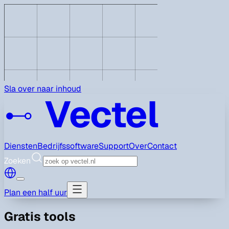
Sla over naar inhoud
Vectel
Diensten
Bedrijfssoftware
Support
Over
Contact
Zoeken
Plan een half uur
Gratis tools