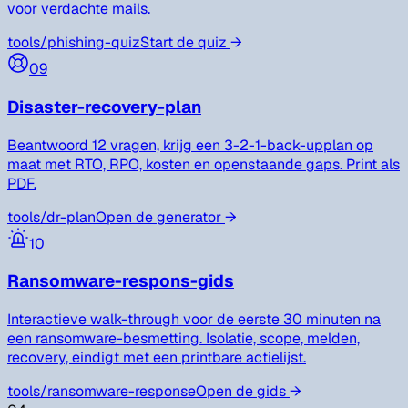
voor verdachte mails.
tools/
phishing-quiz
Start de quiz
→
09
Disaster-recovery-plan
Beantwoord 12 vragen, krijg een 3-2-1-back-upplan op
maat met RTO, RPO, kosten en openstaande gaps. Print als
PDF.
tools/
dr-plan
Open de generator
→
10
Ransomware-respons-gids
Interactieve walk-through voor de eerste 30 minuten na
een ransomware-besmetting. Isolatie, scope, melden,
recovery, eindigt met een printbare actielijst.
tools/
ransomware-response
Open de gids
→