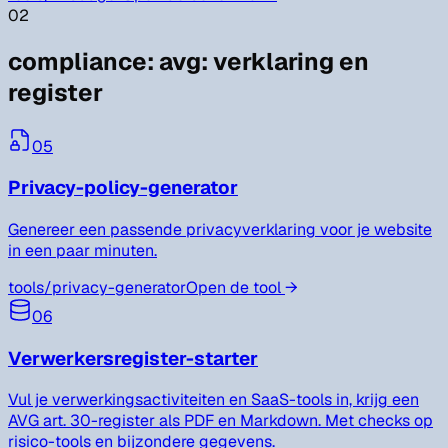
02
compliance
:
avg: verklaring en
register
05
Privacy-policy-generator
Genereer een passende privacyverklaring voor je website
in een paar minuten.
tools/
privacy-generator
Open de tool
→
06
Verwerkersregister-starter
Vul je verwerkingsactiviteiten en SaaS-tools in, krijg een
AVG art. 30-register als PDF en Markdown. Met checks op
risico-tools en bijzondere gegevens.