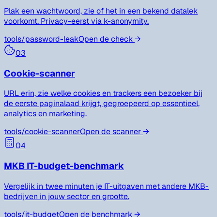
Plak een wachtwoord, zie of het in een bekend datalek
voorkomt. Privacy-eerst via k-anonymity.
tools/
password-leak
Open de check
→
03
Cookie-scanner
URL erin, zie welke cookies en trackers een bezoeker bij
de eerste paginalaad krijgt, gegroepeerd op essentieel,
analytics en marketing.
tools/
cookie-scanner
Open de scanner
→
04
MKB IT-budget-benchmark
Vergelijk in twee minuten je IT-uitgaven met andere MKB-
bedrijven in jouw sector en grootte.
tools/
it-budget
Open de benchmark
→