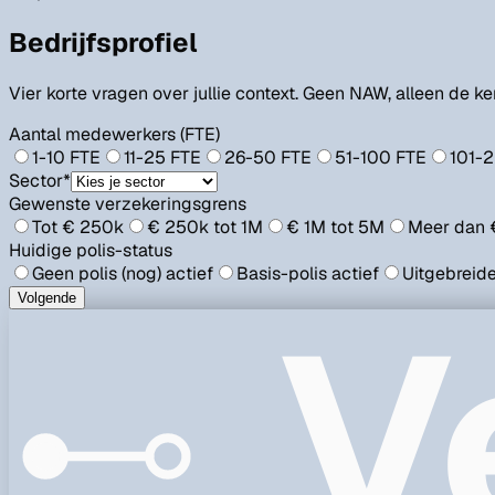
Bedrijfsprofiel
Vier korte vragen over jullie context. Geen NAW, alleen de 
Aantal medewerkers (FTE)
1-10
FTE
11-25
FTE
26-50
FTE
51-100
FTE
101-
Sector
*
Gewenste verzekeringsgrens
Tot € 250k
€ 250k tot 1M
€ 1M tot 5M
Meer dan 
Huidige polis-status
Geen polis (nog) actief
Basis-polis actief
Uitgebreide
V
Volgende