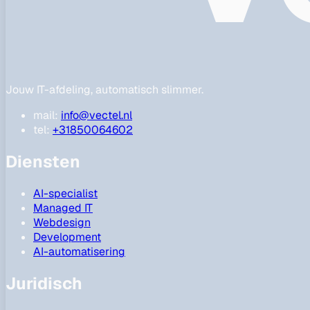
Jouw IT-afdeling, automatisch slimmer.
mail:
info@vectel.nl
tel:
+31850064602
Diensten
AI-specialist
Managed IT
Webdesign
Development
AI-automatisering
Juridisch