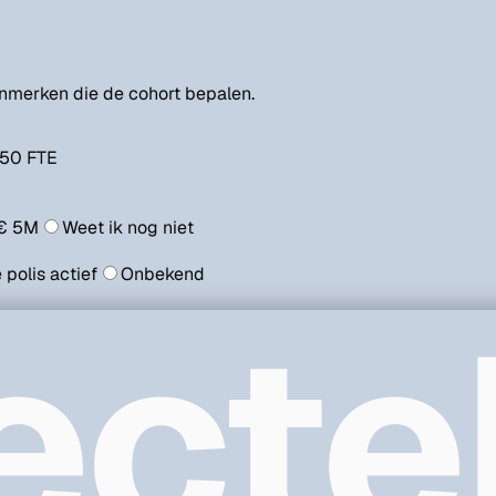
kenmerken die de cohort bepalen.
250
FTE
€ 5M
Weet ik nog niet
 polis actief
Onbekend
ecte