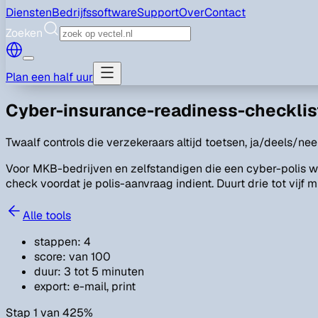
Diensten
Bedrijfssoftware
Support
Over
Contact
Zoeken
Plan een half uur
Cyber-insurance-readiness-checklis
Twaalf controls die verzekeraars altijd toetsen, ja/deels/nee 
Voor MKB-bedrijven en zelfstandigen die een cyber-polis wi
check voordat je polis-aanvraag indient. Duurt drie tot vijf m
Alle tools
stappen
:
4
score
:
van 100
duur
:
3 tot 5 minuten
export
:
e-mail, print
Stap 1 van 4
25
%