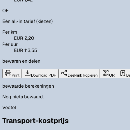
OF
Eén all-in tarief (kiezen)
Per km
EUR 2,20
Per uur
EUR 113,55
bewaren en delen
Print
Download PDF
Deel-link kopiëren
QR
B
bewaarde berekeningen
Nog niets bewaard.
Vectel
Transport-kostprijs