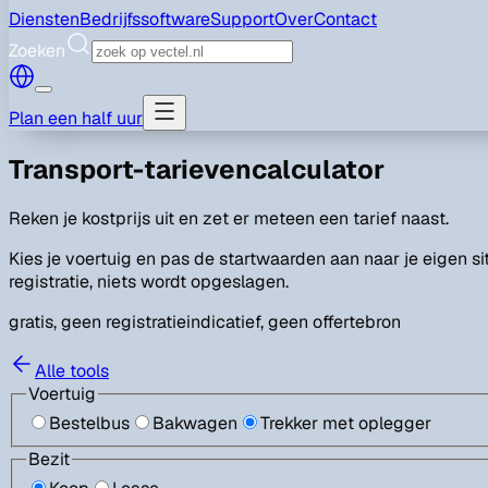
Diensten
Bedrijfssoftware
Support
Over
Contact
Zoeken
Plan een half uur
Transport-tarievencalculator
Reken je kostprijs uit en zet er meteen een tarief naast.
Kies je voertuig en pas de startwaarden aan naar je eigen sit
registratie, niets wordt opgeslagen.
gratis, geen registratie
indicatief, geen offertebron
Alle tools
Voertuig
Bestelbus
Bakwagen
Trekker met oplegger
Bezit