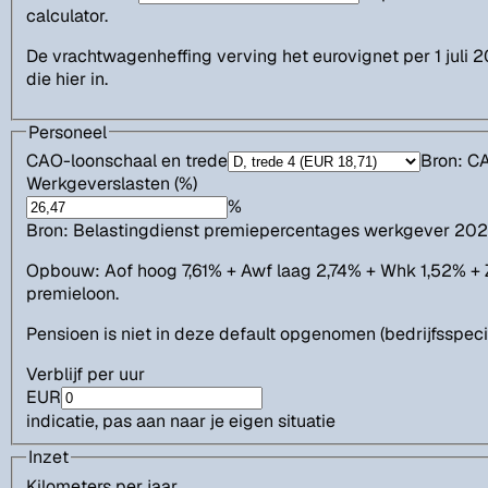
calculator.
De vrachtwagenheffing verving het eurovignet per 1 juli 2
die hier in.
Personeel
CAO-loonschaal en trede
Bron: C
Werkgeverslasten (%)
%
Bron: Belastingdienst premiepercentages werkgever 2026 
Opbouw: Aof hoog 7,61% + Awf laag 2,74% + Whk 1,52% + 
premieloon.
Pensioen is niet in deze default opgenomen (bedrijfsspec
Verblijf per uur
EUR
indicatie, pas aan naar je eigen situatie
Inzet
Kilometers per jaar