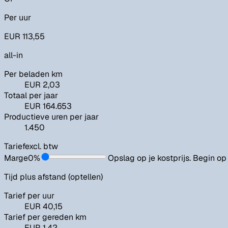
Per uur
EUR 113,55
all-in
Per beladen km
EUR 2,03
Totaal per jaar
EUR 164.653
Productieve uren per jaar
1.450
Tarief
excl. btw
Marge
0
%
Opslag op je kostprijs. Begin op
Tijd plus afstand (optellen)
Tarief per uur
EUR 40,15
Tarief per gereden km
EUR 1,42