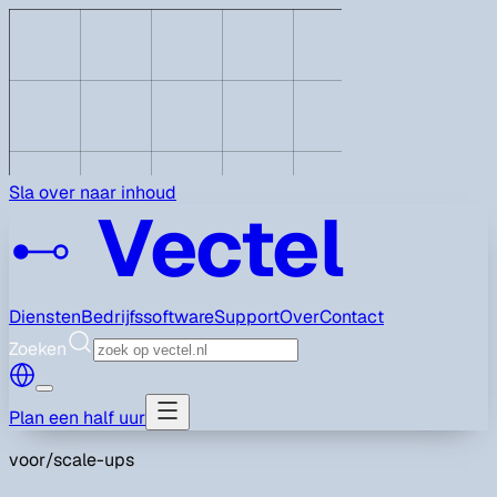
Sla over naar inhoud
Vectel
Diensten
Bedrijfssoftware
Support
Over
Contact
Zoeken
Plan een half uur
voor/
scale-ups