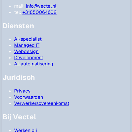
mail:
info@vectel.nl
tel:
+31850064602
Diensten
AI-specialist
Managed IT
Webdesign
Development
AI-automatisering
Juridisch
Privacy
Voorwaarden
Verwerkersovereenkomst
Bij Vectel
Werken bij