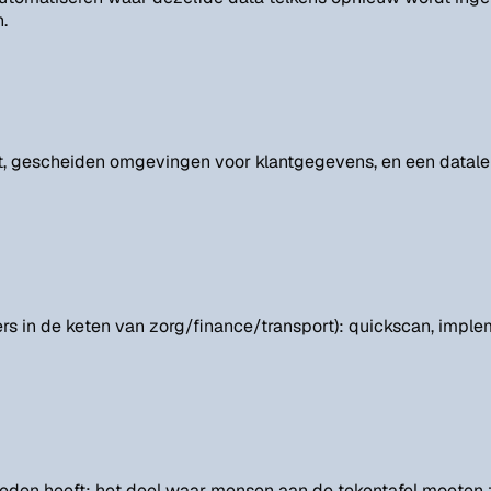
.
nt, gescheiden omgevingen voor klantgegevens, en een datalek-
rs in de keten van zorg/finance/transport): quickscan, implem
eden heeft: het deel waar mensen aan de tekentafel moeten z