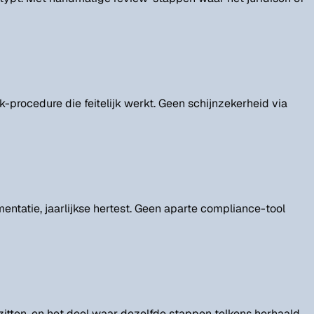
procedure die feitelijk werkt. Geen schijnzekerheid via
entatie, jaarlijkse hertest. Geen aparte compliance-tool
itten, en het deel waar dezelfde stappen telkens herhaald