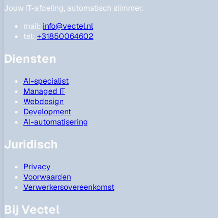
Jouw IT-afdeling, automatisch slimmer.
mail:
info@vectel.nl
tel:
+31850064602
Diensten
AI-specialist
Managed IT
Webdesign
Development
AI-automatisering
Juridisch
Privacy
Voorwaarden
Verwerkersovereenkomst
Bij Vectel