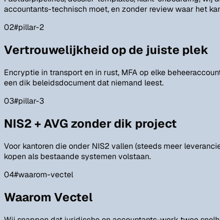
accountants-technisch moet, en zonder review waar het kan
02
#
pillar-2
Vertrouwelijkheid op de juiste plek
Encryptie in transport en in rust, MFA op elke beheeraccou
een dik beleidsdocument dat niemand leest.
03
#
pillar-3
NIS2 + AVG zonder dik project
Voor kantoren die onder NIS2 vallen (steeds meer leverancie
kopen als bestaande systemen volstaan.
04
#
waarom-vectel
Waarom Vectel
Wij snappen dat juridische en accountants-werk twee snelh