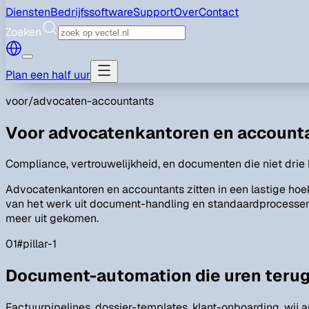
Diensten
Bedrijfssoftware
Support
Over
Contact
Zoeken
Plan een half uur
voor/
advocaten-accountants
Voor advocatenkantoren en account
Compliance, vertrouwelijkheid, en documenten die niet drie
Advocatenkantoren en accountants zitten in een lastige hoek
van het werk uit document-handling en standaardprocessen be
meer uit gekomen.
01
#
pillar-1
Document-automation die uren teru
Factuurpipelines, dossier-templates, klant-onboarding, wij