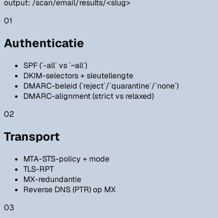
output: /scan/email/results/
<slug>
01
Authenticatie
SPF (`-all` vs `~all`)
DKIM-selectors + sleutellengte
DMARC-beleid (`reject`/`quarantine`/`none`)
DMARC-alignment (strict vs relaxed)
02
Transport
MTA-STS-policy + mode
TLS-RPT
MX-redundantie
Reverse DNS (PTR) op MX
03