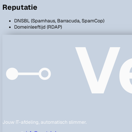
Reputatie
DNSBL (Spamhaus, Barracuda, SpamCop)
Domeinleeftijd (RDAP)
V
Jouw IT-afdeling, automatisch slimmer.