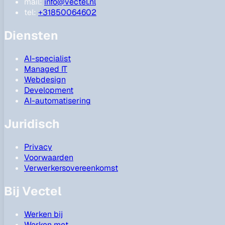
mail:
info@vectel.nl
tel:
+31850064602
Diensten
AI-specialist
Managed IT
Webdesign
Development
AI-automatisering
Juridisch
Privacy
Voorwaarden
Verwerkersovereenkomst
Bij Vectel
Werken bij
Werken met