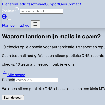
Diensten
Bedrijfssoftware
Support
Over
Contact
Zoeken
Plan een half uur
Waarom landen mijn mails in spam?
10 checks op je domein voor authenticatie, transport en repu
Geen testmail nodig. We lezen alleen publieke DNS-records 
checks: 10
testmail: nee
bron: publieke dns
Alle scans
Domein
We doen alleen publieke DNS-checks en lezen één klein MT
Start de scan