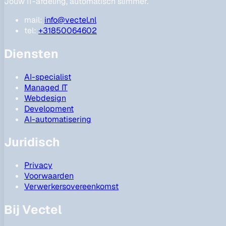
Jouw IT-afdeling, automatisch slimmer.
mail:
info@vectel.nl
tel:
+31850064602
Diensten
AI-specialist
Managed IT
Webdesign
Development
AI-automatisering
Juridisch
Privacy
Voorwaarden
Verwerkersovereenkomst
Bij Vectel