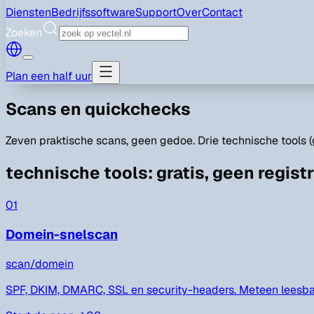
Diensten
Bedrijfssoftware
Support
Over
Contact
Zoeken
Plan een half uur
Scans en quickchecks
Zeven praktische scans, geen gedoe. Drie technische tools (gr
technische tools
:
gratis, geen regist
01
Domein-snelscan
scan/
domein
SPF, DKIM, DMARC, SSL en security-headers. Meteen leesba