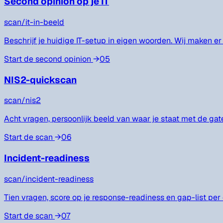
Second opinion op je IT
scan/
it-in-beeld
Beschrijf je huidige IT-setup in eigen woorden. Wij maken er
Start de second opinion
→
05
NIS2-quickscan
scan/
nis2
Acht vragen, persoonlijk beeld van waar je staat met de gat
Start de scan
→
06
Incident-readiness
scan/
incident-readiness
Tien vragen, score op je response-readiness en gap-list per 
Start de scan
→
07