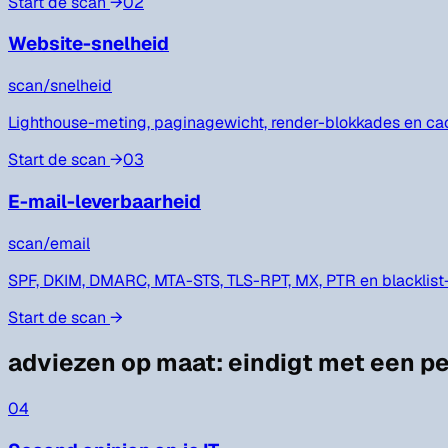
Start de scan
→
02
Website-snelheid
scan/
snelheid
Lighthouse-meting, paginagewicht, render-blokkades en cache
Start de scan
→
03
E-mail-leverbaarheid
scan/
email
SPF, DKIM, DMARC, MTA-STS, TLS-RPT, MX, PTR en blacklist
Start de scan
→
adviezen op maat
:
eindigt met een pe
04