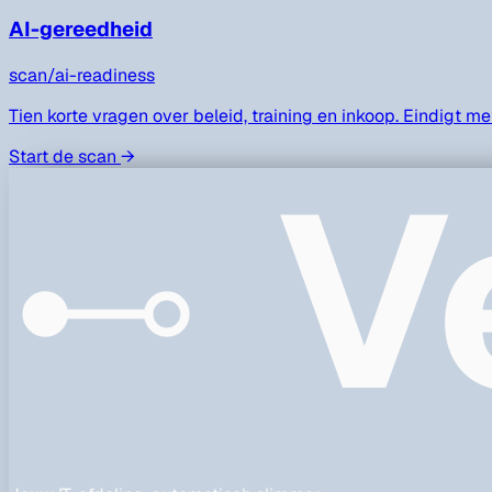
AI-gereedheid
scan/
ai-readiness
Tien korte vragen over beleid, training en inkoop. Eindigt m
V
Start de scan
→