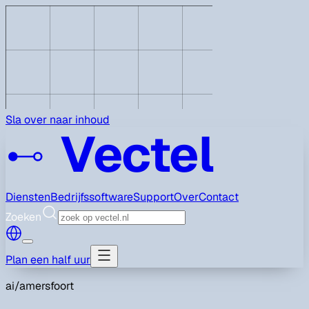
Sla over naar inhoud
Vectel
Diensten
Bedrijfssoftware
Support
Over
Contact
Zoeken
Plan een half uur
ai/
amersfoort