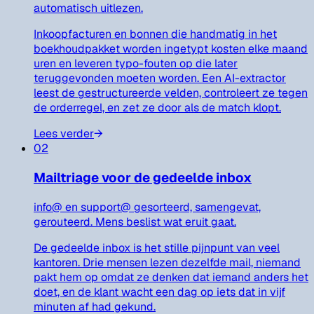
automatisch uitlezen.
Inkoopfacturen en bonnen die handmatig in het
boekhoudpakket worden ingetypt kosten elke maand
uren en leveren typo-fouten op die later
teruggevonden moeten worden. Een AI-extractor
leest de gestructureerde velden, controleert ze tegen
de orderregel, en zet ze door als de match klopt.
Lees verder
→
02
Mailtriage voor de gedeelde inbox
info@ en support@ gesorteerd, samengevat,
gerouteerd. Mens beslist wat eruit gaat.
De gedeelde inbox is het stille pijnpunt van veel
kantoren. Drie mensen lezen dezelfde mail, niemand
pakt hem op omdat ze denken dat iemand anders het
doet, en de klant wacht een dag op iets dat in vijf
minuten af had gekund.