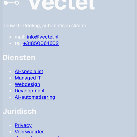
Vectel
Jouw IT-afdeling, automatisch slimmer.
mail:
info@vectel.nl
tel:
+31850064602
Diensten
AI-specialist
Managed IT
Webdesign
Development
AI-automatisering
Juridisch
Privacy
Voorwaarden