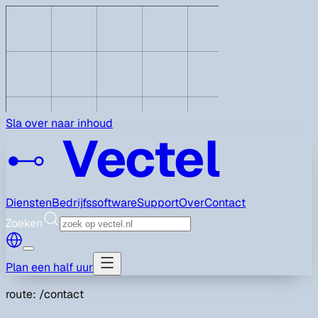
Sla over naar inhoud
Vectel
Diensten
Bedrijfssoftware
Support
Over
Contact
Zoeken
Plan een half uur
route: /contact