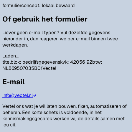
formulier
concept: lokaal bewaard
Of gebruik het formulier
Liever geen e-mail typen? Vul dezelfde gegevens
hieronder in, dan reageren we per e-mail binnen twee
werkdagen.
Laden...
titelblok: bedrijfsgegevens
kvk: 42056192
btw:
NL869507035B01
Vectel
E-mail
info@vectel.nl
→
Vertel ons wat je wil laten bouwen, fixen, automatiseren of
beheren. Een korte schets is voldoende; in het
kennismakingsgesprek werken wij de details samen met
jou uit.