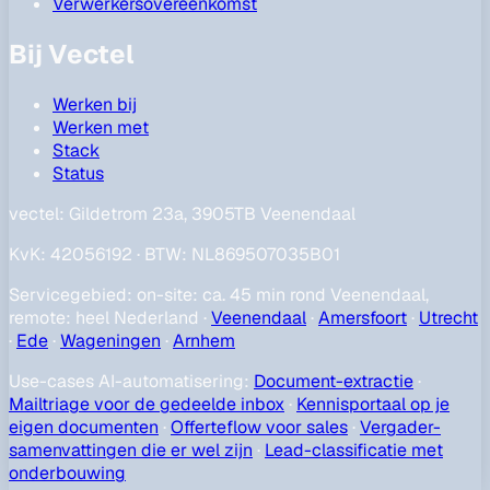
Verwerkersovereenkomst
Bij Vectel
Werken bij
Werken met
Stack
Status
vectel:
Gildetrom 23a, 3905TB Veenendaal
KvK
:
42056192
·
BTW
:
NL869507035B01
Servicegebied
:
on-site: ca. 45 min rond Veenendaal,
remote: heel Nederland
·
Veenendaal
·
Amersfoort
·
Utrecht
·
Ede
·
Wageningen
·
Arnhem
Use-cases AI-automatisering
:
Document-extractie
·
Mailtriage voor de gedeelde inbox
·
Kennisportaal op je
eigen documenten
·
Offerteflow voor sales
·
Vergader-
samenvattingen die er wel zijn
·
Lead-classificatie met
onderbouwing